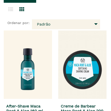
Ordenar por:
Padrão
After-Shave Maca
Creme de Barbear
Root & Aloe 160 ml
Maca Root & Aloe 200