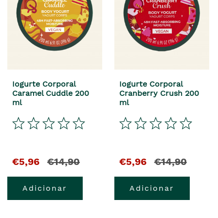
Iogurte Corporal
Iogurte Corporal
Caramel Cuddle 200
Cranberry Crush 200
ml
ml
€5,96
€14,90
€5,96
€14,90
Adicionar
Adicionar