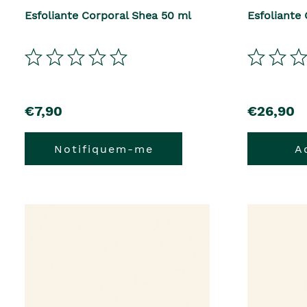
Esfoliante Corporal Shea 50 ml
Esfoliante
€7,90
€26,90
Notifiquem-me
A