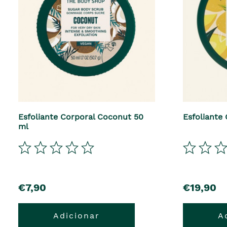
Esfoliante Corporal Coconut 50
Esfoliante
ml
€7,90
€19,90
Adicionar
A