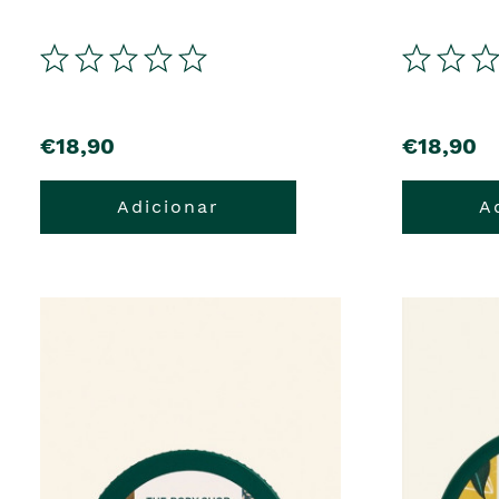
€18,90
€18,90
Adicionar
A