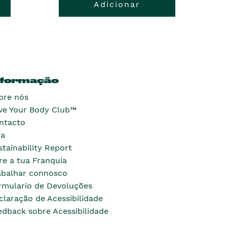
Adicionar
nformação
bre nós
ve Your Body Club™
ntacto
ja
stainability Report
re a tua Franquia
abalhar connosco
rmulario de Devoluções
claração de Acessibilidade
edback sobre Acessibilidade