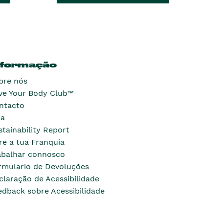
nformação
bre nós
ve Your Body Club™
ntacto
ja
stainability Report
re a tua Franquia
abalhar connosco
rmulario de Devoluções
claração de Acessibilidade
edback sobre Acessibilidade