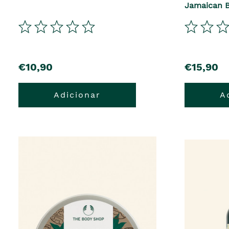
Jamaican B
€10,90
€15,90
Adicionar
A