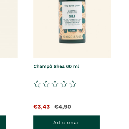
Champô Shea 60 ml
€3,43
€4,90
Adicionar