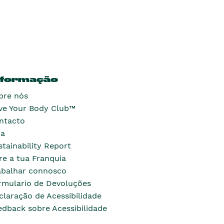
nformação
bre nós
ve Your Body Club™
ntacto
ja
stainability Report
re a tua Franquia
abalhar connosco
rmulario de Devoluções
claração de Acessibilidade
edback sobre Acessibilidade