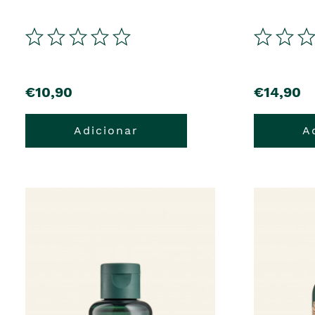
€10,90
€14,90
Adicionar
A