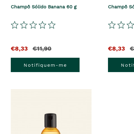
Champô Sólido Banana 60 g
Champô Só
€8,33
€11,90
€8,33
€
Notifiquem-me
Not