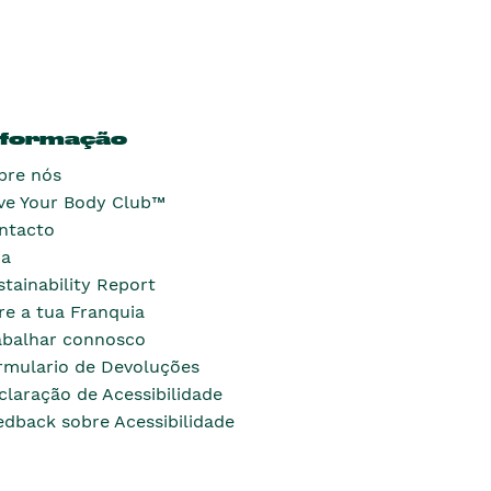
nformação
bre nós
ve Your Body Club™
ntacto
ja
stainability Report
re a tua Franquia
abalhar connosco
rmulario de Devoluções
claração de Acessibilidade
edback sobre Acessibilidade