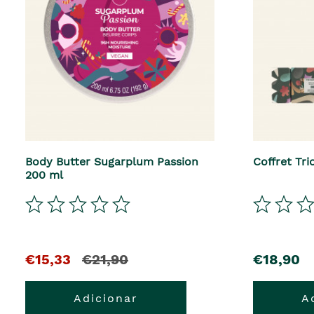
Body Butter Sugarplum Passion
Coffret Tri
200 ml
€15,33
€21,90
€18,90
Adicionar
A