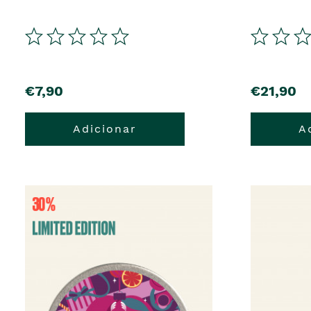
€7,90
€21,90
Adicionar
A