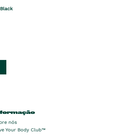
Black
nformação
bre nós
ve Your Body Club™