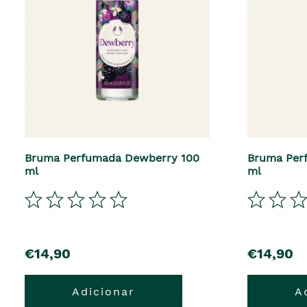
Bruma Perfumada Dewberry 100
Bruma Per
ml
ml
€14,90
€14,90
Adicionar
A