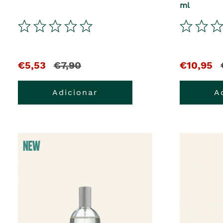
ml
€5,53
€7,90
€10,95
Adicionar
A