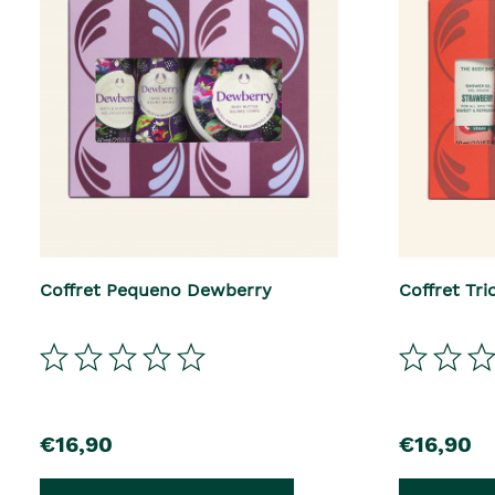
Coffret Pequeno Dewberry
Coffret Tr
€16,90
€16,90