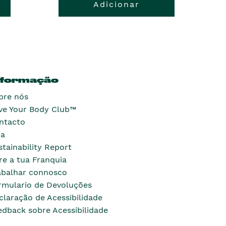
Adicionar
nformação
bre nós
ve Your Body Club™
ntacto
ja
stainability Report
re a tua Franquia
abalhar connosco
rmulario de Devoluções
claração de Acessibilidade
edback sobre Acessibilidade