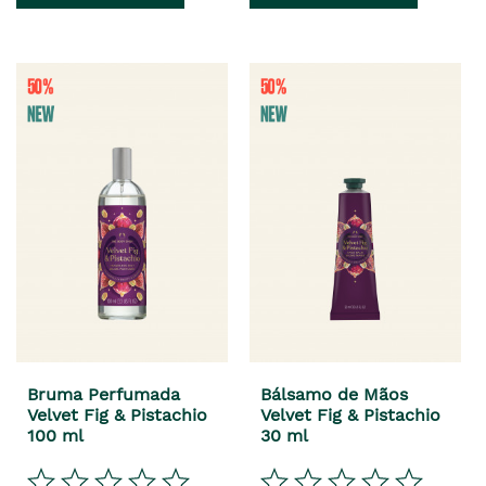
es
anterior
es
anterior
era
era
Bruma Perfumada
Bálsamo de Mãos
Velvet Fig & Pistachio
Velvet Fig & Pistachio
100 ml
30 ml