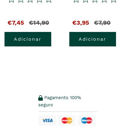
El
y
El
y
€7,45
€14,90
€3,95
€7,90
precio
el
precio
el
Adicionar
Adicionar
actual
precio
actual
precio
es
anterior
es
anterior
era
era
Pagamento 100%
seguro