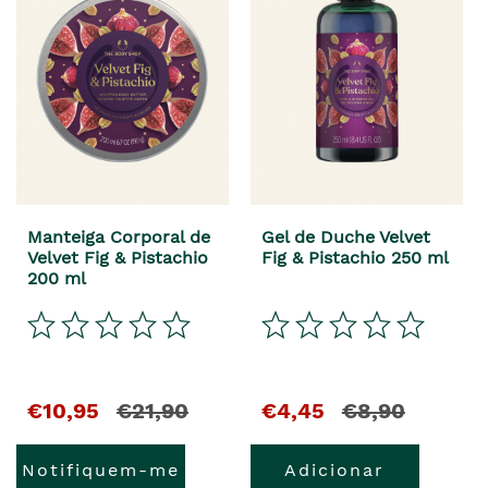
Manteiga Corporal de
Gel de Duche Velvet
Velvet Fig & Pistachio
Fig & Pistachio 250 ml
200 ml
El
y
El
y
€10,95
€21,90
€4,45
€8,90
precio
el
precio
el
Notifiquem-me
Adicionar
actual
precio
actual
precio