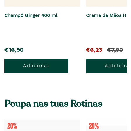
Champô Ginger 400 ml
Creme de Mãos He
pre�o
El
€16,90
€6,23
€7,90
precio
Adicionar
Adiciona
actual
es
€6,23
y
Poupa nas tuas Rotinas
el
precio
anterior