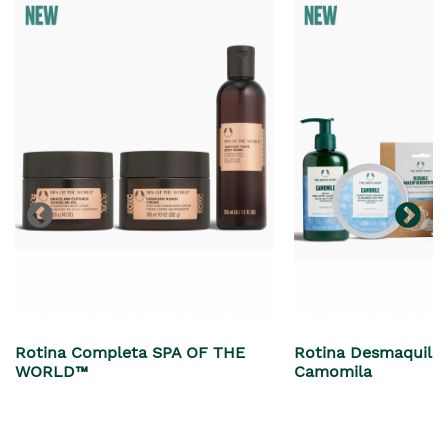
era
€7,90
Rotina Completa SPA OF THE
Rotina Desmaquilh
WORLD™
Camomila