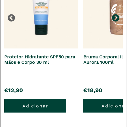
Protetor Hidratante SPF50 para
Bruma Corporal Il
Mãos e Corpo 30 ml
Aurora 100ml
pre�o
pre�o
€12,90
€18,90
Adicionar
Adiciona