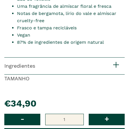
Uma fragrância de almíscar floral e fresca
Notas de bergamota, lírio do vale e almíscar
cruelty-free
Frasco e tampa recicláveis
Vegan
87% de ingredientes de origem natural
Ingredientes
TAMANHO
pre�o
€34,90
Qtd
-
+