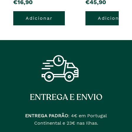
pre�o
pre�o
€16,90
€45,90
Adicionar
Adicionar
ENTREGA E ENVIO
ENTREGA PADRÃO
:
4€ em Portugal
Continental e 23€ nas Ilhas.