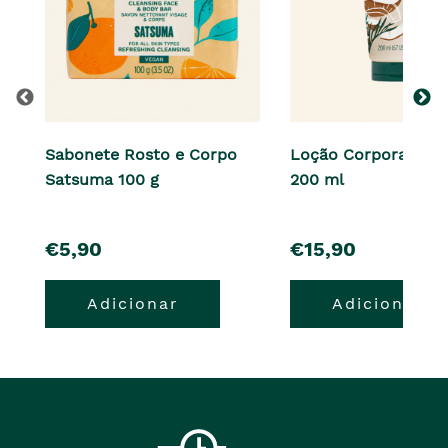
Sabonete Rosto e Corpo
Loção Corporal Co
Satsuma 100 g
200 ml
pre�o
pre�o
€5,90
€15,90
Adicionar
Adicionar