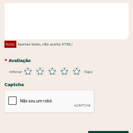
Nota:
Apenas texto, não aceita HTML!
Avaliação
Inferior
Topo
Captcha