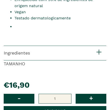
origem natural
Vegan
Testado dermatologicamente
Ingredientes
TAMANHO
pre�o
€16,90
Qtd
-
+