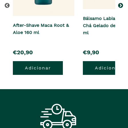
Bálsamo Labial Born
After-Shave Maca Root &
Chá Gelado de Pêss
Aloe 160 ml
ml
pre�o
pre�o
€20,90
€9,90
Adicionar
Adicionar