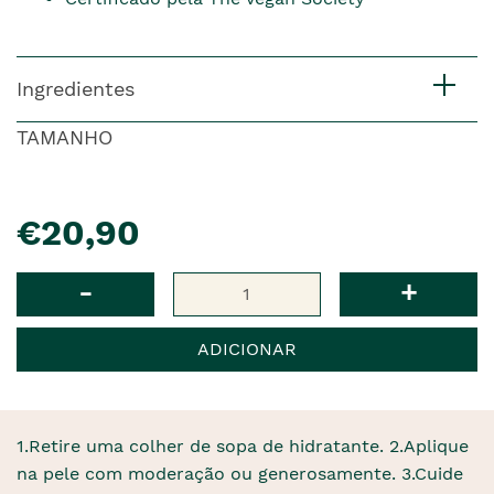
Ingredientes
TAMANHO
pre�o
€20,90
Qtd
-
+
ADICIONAR
1.Retire uma colher de sopa de hidratante. 2.Aplique
na pele com moderação ou generosamente. 3.Cuide