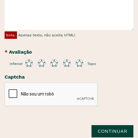
Nota:
Apenas texto, não aceita HTML!
Avaliação
Inferior
Topo
Captcha
CONTINUAR