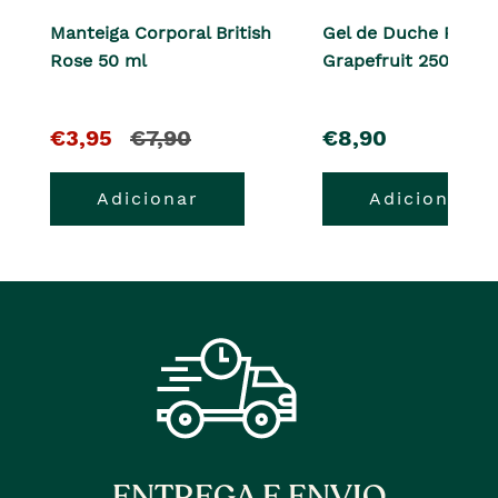
Manteiga Corporal British
Gel de Duche Pink
Rose 50 ml
Grapefruit 250 ml
O
e
pre�o
€3,95
€7,90
€8,90
pre�o
o
Adicionar
Adicionar
atual
pre�o
�
anterior
era
ENTREGA E ENVIO