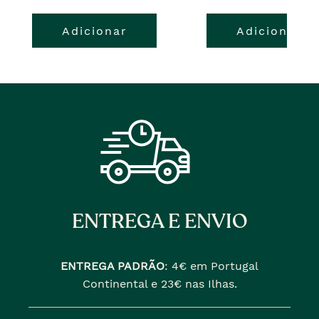
pre�o
o
Adicionar
Adicionar
atual
pre�o
�
anterior
era
ENTREGA E ENVIO
ENTREGA PADRÃO
:
4€ em Portugal
Continental e 23€ nas Ilhas.