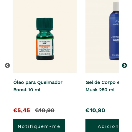
Óleo para Queimador
Gel de Corpo e Cabe
Boost 10 ml
Musk 250 ml
O
e
pre�o
€5,45
€10,90
€10,90
pre�o
o
Notifiquem-me
Adicionar
atual
pre�o