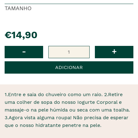
TAMANHO
pre�o
€14,90
Qtd
-
+
ADICIONAR
1.Entre e saia do chuveiro como um raio. 2.Retire
uma colher de sopa do nosso Iogurte Corporal e
massaje-o na pele húmida ou seca com uma toalha.
3.Agora vista alguma roupa! Não precisa de esperar
que o nosso hidratante penetre na pele.