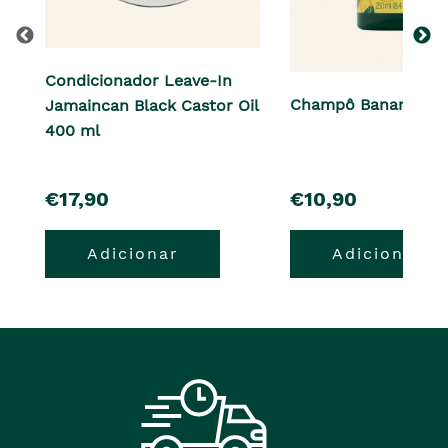
Condicionador Leave-In
Champô Banana 250
Jamaincan Black Castor Oil
400 ml
pre�o
pre�o
€17,90
€10,90
Adicionar
Adicionar