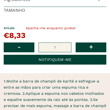
TAMANHO
O
Agora
€11,90
Apanha-me enquanto podes!
€8,33
pre�o
�
anterior
era
Qtd
-
+
NOTIFIQUEM-ME
1.Molhe a barra de champô de karité e esfregue-a
entre as mãos para criar uma espuma rica e
cremosa. 2.Aplique a espuma nos cabelos molhados
e espalhe suavemente da raiz até às pontas. 3.Se
precisar de mais espuma, massaje a barra de champô