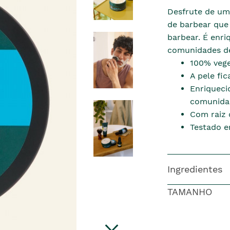
Desfrute de um
de barbear que 
barbear. É enr
comunidades de
100% vege
A pele fic
Enriqueci
comunidad
Com raiz 
Testado e
Ingredientes
TAMANHO
pre�o