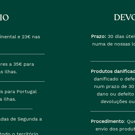
DEVO
IO
Prazo:
30 dias útei
inental e 23€ nas
numa de nossas lo
res a 35€ para
Produtos danifica
s Ilhas.
danificado o def
num prazo de 30 
is para Portugal
dano ou defeito 
 Ilhas.
devoluções ou
zadas de Segunda a
Procedimento
: Qu
envio dos produt
odo o território