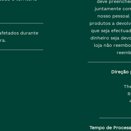
deve preenche
juntamente com
nosso pessoal
produtos a devolve
que seja efectua
afetados durante
dinheiro seja dev
ra.
loja não reembo
reemb
Direção 
Th
R
Tempo de Proces