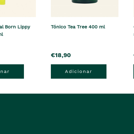
al Born Lippy
Tónico Tea Tree 400 ml
ml
pre�o
€18,90
onar
Adicionar