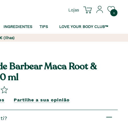
Lojas
0
INGREDIENTES
TIPS
LOVE YOUR BODY CLUB™
€ (Ilhas)
e Barbear Maca Root &
0 ml
os
Partilhe a sua opinião
ti?