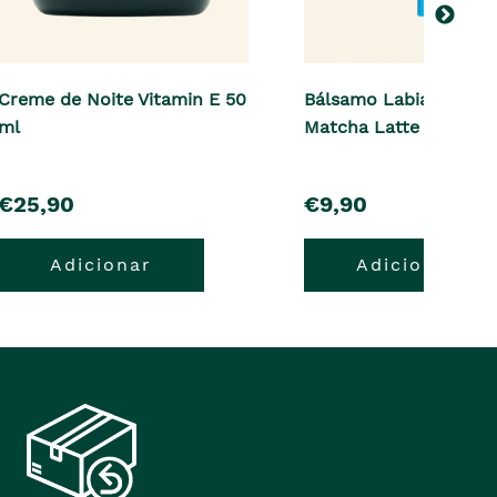
Creme de Noite Vitamin E 50
Bálsamo Labial Born L
ml
Matcha Latte 10 ml
pre�o
pre�o
€25,90
€9,90
Adicionar
Adicionar