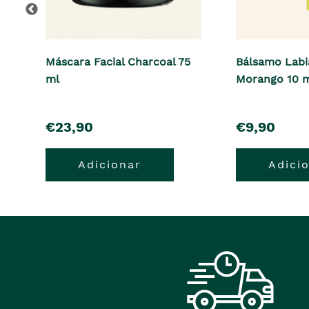
Máscara Facial Charcoal 75
Bálsamo Labi
ml
Morango 10 
pre�o
pre�o
€23,90
€9,90
Adicionar
Adici