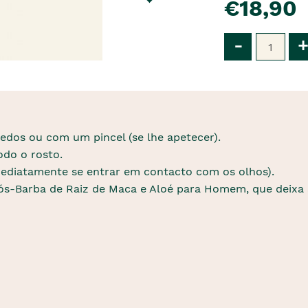
€18,90
Qtd
-
+
edos ou com um pincel (se lhe apetecer).
do o rosto.
mediatamente se entrar em contacto com os olhos).
Pós-Barba de Raiz de Maca e Aloé para Homem, que deixa a