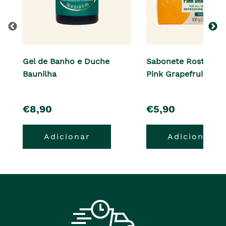
Gel de Banho e Duche
Sabonete Rosto e C
Baunilha
Pink Grapefruit 100 
pre�o
pre�o
€8,90
€5,90
Adicionar
Adicionar