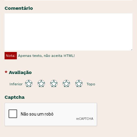
Comentário
Nota:
Apenas texto, não aceita HTML!
Avaliação
Inferior
Topo
Captcha