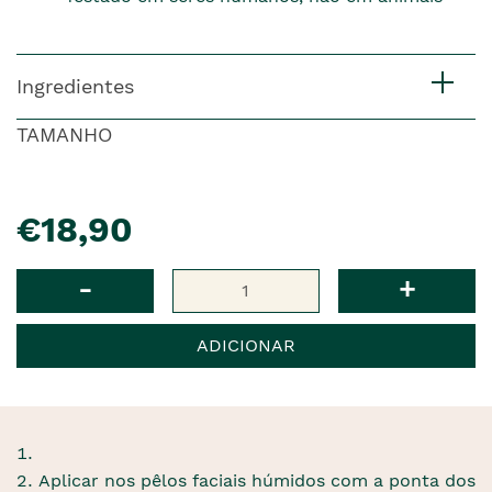
Ingredientes
TAMANHO
pre�o
€18,90
Qtd
-
+
ADICIONAR
Aplicar nos pêlos faciais húmidos com a ponta dos