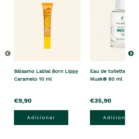
Bálsamo Labial Born Lippy
Eau de toilette Whit
Caramelo 10 ml
Musk® 60 ml
pre�o
pre�o
€9,90
€35,90
Adicionar
Adicionar