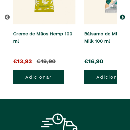
Creme de Mãos Hemp 100
Bálsamo de Mãos A
ml
Milk 100 ml
O
e
pre�o
€13,93
€19,90
€16,90
pre�o
o
Adicionar
Adicionar
atual
pre�o
�
anterior
era