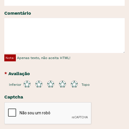
Comentário
Nota:
Apenas texto, não aceita HTML!
Avaliação
Inferior
Topo
Captcha