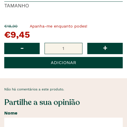
TAMANHO
O
Agora
€18,90
Apanha-me enquanto podes!
€9,45
pre�o
�
anterior
era
Qtd
-
+
ADICIONAR
Não há comentários a este produto.
Partilhe a sua opinião
Nome