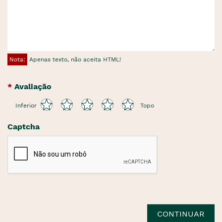
Nota:
Apenas texto, não aceita HTML!
Avaliação
Inferior
Topo
Captcha
CONTINUAR