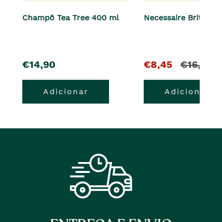
Champô Tea Tree 400 ml
Necessaire British 
pre�o
O
e
€14,90
€8,45
€16,90
pre�o
o
Adicionar
Adicionar
atual
pre�o
�
anterior
era