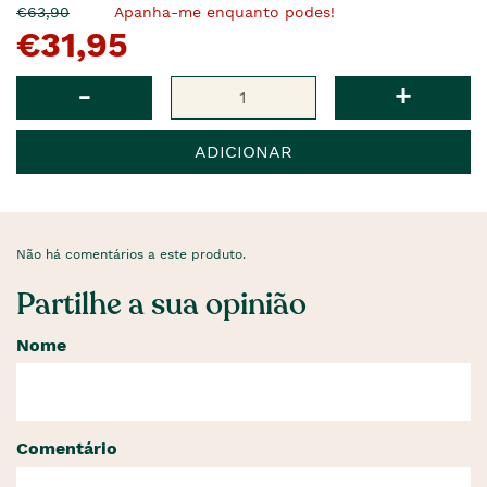
O
Agora
€63,90
Apanha-me enquanto podes!
€31,95
pre�o
�
anterior
era
Qtd
-
+
ADICIONAR
Não há comentários a este produto.
Partilhe a sua opinião
Nome
Comentário