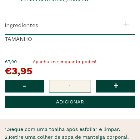
Ingredientes
TAMANHO
O
Agora
€7,90
Apanha-me enquanto podes!
€3,95
pre�o
�
anterior
era
Qtd
-
+
ADICIONAR
1.Seque com uma toalha após esfoliar e limpar.
2.Retire uma colher de sopa de manteiga corporal.