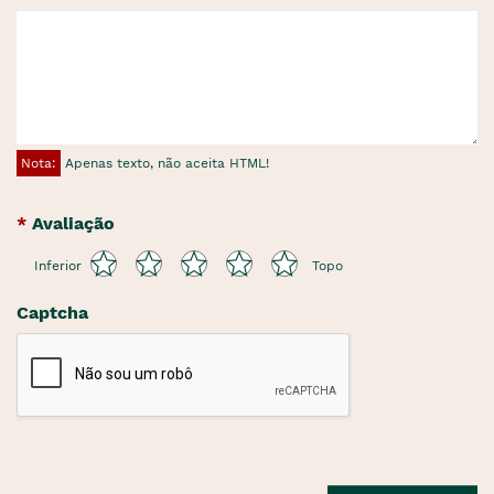
Nota:
Apenas texto, não aceita HTML!
Avaliação
Inferior
Topo
Captcha