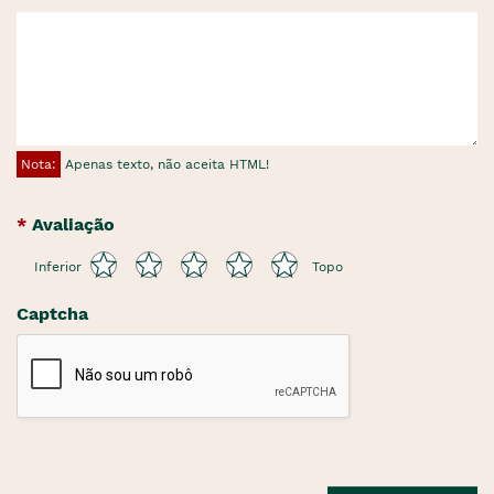
Nota:
Apenas texto, não aceita HTML!
Avaliação
Inferior
Topo
Captcha