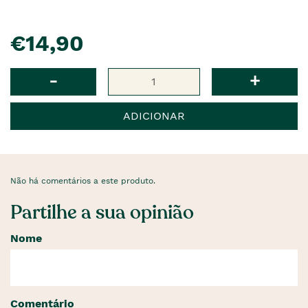
pre�o
€14,90
Qtd
-
+
ADICIONAR
Não há comentários a este produto.
Partilhe a sua opinião
Nome
Comentário