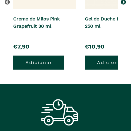
Creme de Mãos Pink
Gel de Duche Black
Grapefruit 30 ml
250 ml
pre�o
pre�o
€7,90
€10,90
Adicionar
Adicionar