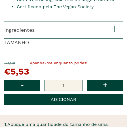
Certificado pela The Vegan Society
Ingredientes
TAMANHO
O
Agora
€7,90
Apanha-me enquanto podes!
€5,53
pre�o
�
anterior
era
Qtd
-
+
ADICIONAR
1.Aplique uma quantidade do tamanho de uma