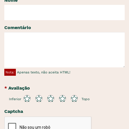
Nome
Comentário
Nota:
Apenas texto, não aceita HTML!
Avaliação
Inferior
Topo
Captcha