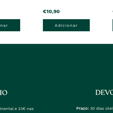
pre�o
€10,90
onar
Adicionar
DEVO
IO
Prazo:
30 dias útei
inental e 23€ nas