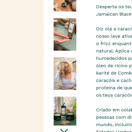
Desperta os teu
Jamaican Black 
Diz olá a caracó
nosso leve ativa
o frizz enquan
natural. Aplica
humedecidos par
óleo de rícino
karité de Comé
caracóis e cac
proteína de que
os teus caracói
Criado em cola
pessoas com dif
mundo, incluind
Estados Unidos