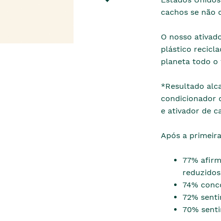
cachos se não o
O nosso ativad
plástico recicl
planeta todo o
*Resultado alc
condicionador d
e ativador de c
Após a primeira
77% afirm
reduzidos
74% conco
72% senti
70% senti