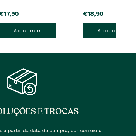
pre�o
pre�o
€17,90
€18,90
Adicionar
Adicionar
LUÇÕES E TROCAS
s a partir da data de compra, por correio o