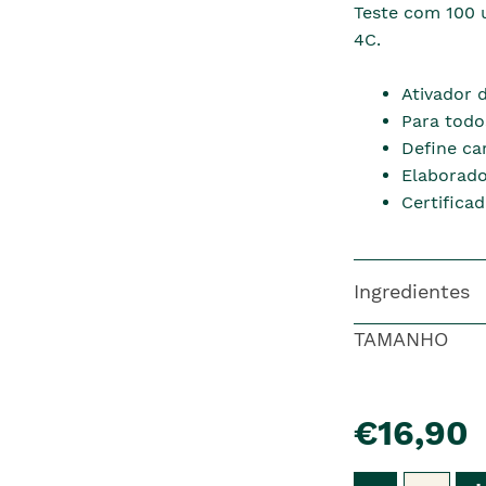
Teste com 100 u
4C.
Ativador 
Para todo
Define ca
Elaborado
Certifica
Ingredientes
TAMANHO
pre�o
€16,90
Qtd