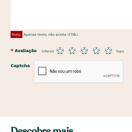
Nota:
Apenas texto, não aceita HTML!
Avaliação
Inferior
Topo
Captcha
Descobre mais