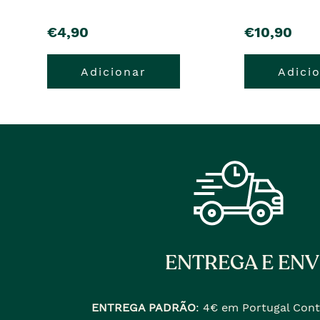
pre�o
pre�o
€4,90
€10,90
Adicionar
Adici
ENTREGA E ENV
ENTREGA PADRÃO
:
4€ em Portugal Cont