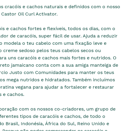
s cracóis e cachos naturais e definidos com o nosso
Castor Oil Curl Activator.
is e cachos fortes e flexíveis, todos os dias, com o
dor de caracóis, super fácil de usar. Ajuda a reduzir
to modela o teu cabelo com uma fixação leve e
 o creme sedoso pelos teus cabelos secos ou
a uns caracóis e cachos mais fortes e nutridos. O
 preto jamaicano conta com a sua amiga manteiga de
rcio Justo com Comunidades para manter os teus
hos mega nutridos e hidratados. Também incluímos
ratina vegana para ajudar a fortalecer e restaurar
s e cachos.
boração com os nossos co-criadores, um grupo de
erentes tipos de caracóis e cachos, de todo o
o Brasil, Indonésia, África do Sul, Reino Unido e
. Porque não podes compreender os caracóis e