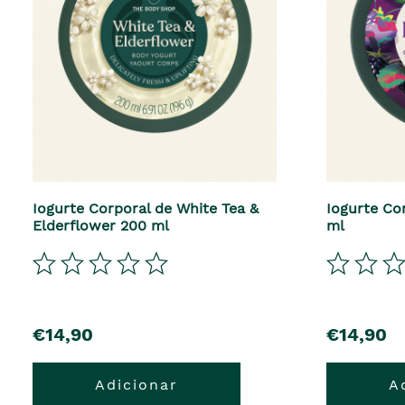
Iogurte Corporal de White Tea &
Iogurte Co
Elderflower 200 ml
ml
€14,90
€14,90
Adicionar
A