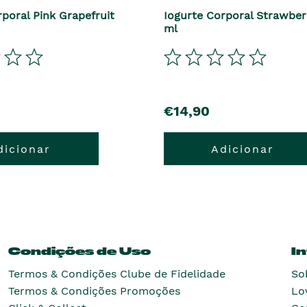
rporal Pink Grapefruit
Iogurte Corporal Strawber
ml
€14,90
dicionar
Adicionar
Condições de Uso
I
Termos & Condições Clube de Fidelidade
So
Termos & Condições Promoções
Lo