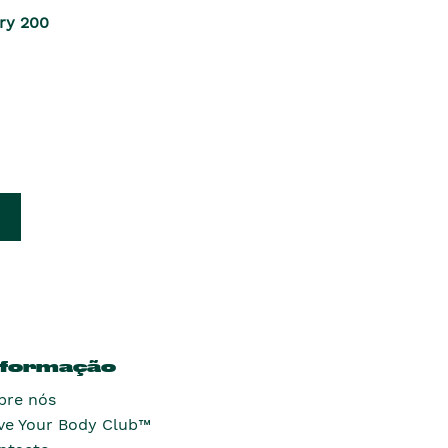
ry 200
nformação
bre nós
ve Your Body Club™