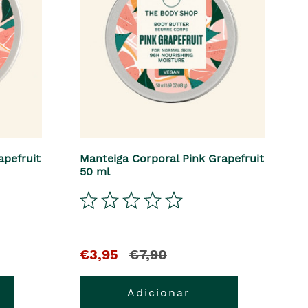
apefruit
Manteiga Corporal Pink Grapefruit
50 ml
€3,95
€7,90
Adicionar