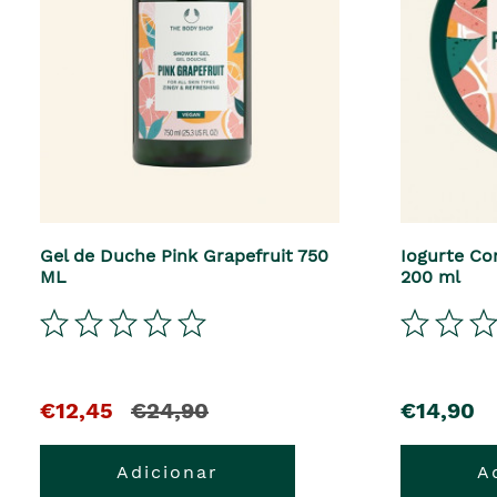
Gel de Duche Pink Grapefruit 750
Iogurte Co
ML
200 ml
€12,45
€24,90
€14,90
Adicionar
A