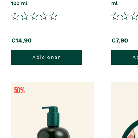
100 ml
ml
€14,90
€7,90
Adicionar
A