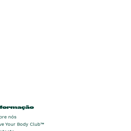
nformação
bre nós
ve Your Body Club™