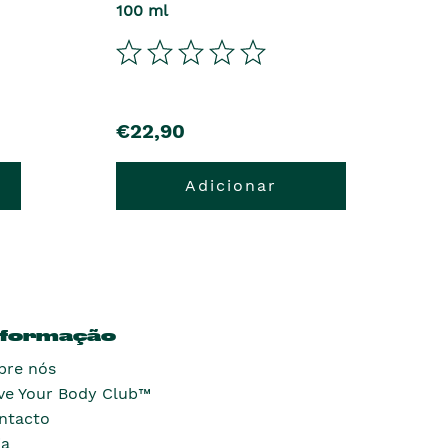
100 ml
€22,90
Adicionar
nformação
bre nós
ve Your Body Club™
ntacto
ja