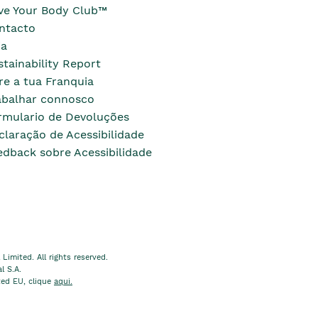
ve Your Body Club™
ntacto
ja
stainability Report
re a tua Franquia
abalhar connosco
rmulario de Devoluções
claração de Acessibilidade
edback sobre Acessibilidade
imited. All rights reserved.
l S.A.
ted EU, clique
aqui.