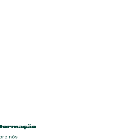
nformação
bre nós