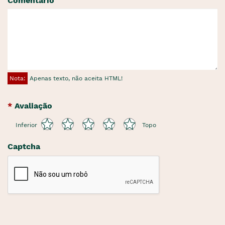
Comentário
Nota:
Apenas texto, não aceita HTML!
Avaliação
Inferior
Topo
Captcha