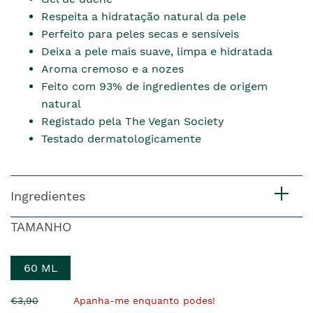
Respeita a hidratação natural da pele
Perfeito para peles secas e sensíveis
Deixa a pele mais suave, limpa e hidratada
Aroma cremoso e a nozes
Feito com 93% de ingredientes de origem
natural
Registado pela The Vegan Society
Testado dermatologicamente
Ingredientes
TAMANHO
60 ML
O
Agora
€3,90
Apanha-me enquanto podes!