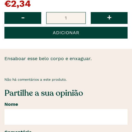
€2,34
pre�o
�
anterior
era
Qtd
-
+
ADICIONAR
Ensaboar esse belo corpo e enxaguar.
Não há comentários a este produto.
Partilhe a sua opinião
Nome