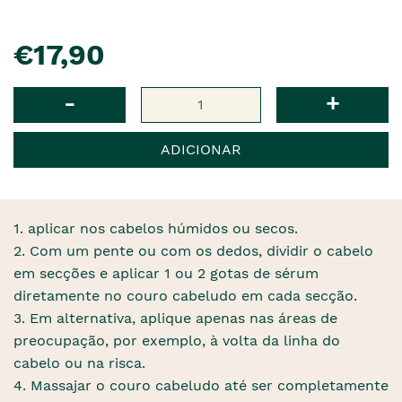
pre�o
€17,90
Qtd
-
+
ADICIONAR
1. aplicar nos cabelos húmidos ou secos.
2. Com um pente ou com os dedos, dividir o cabelo
em secções e aplicar 1 ou 2 gotas de sérum
diretamente no couro cabeludo em cada secção.
3. Em alternativa, aplique apenas nas áreas de
preocupação, por exemplo, à volta da linha do
cabelo ou na risca.
4. Massajar o couro cabeludo até ser completamente