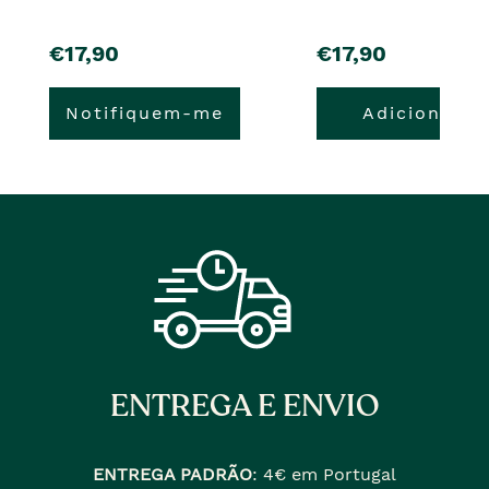
pre�o
pre�o
€17,90
€17,90
Notifiquem-me
Adicionar
ENTREGA E ENVIO
ENTREGA PADRÃO
:
4€ em Portugal