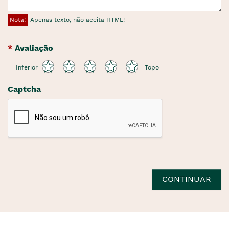
Nota:
Apenas texto, não aceita HTML!
Avaliação
Inferior
Topo
Captcha
CONTINUAR