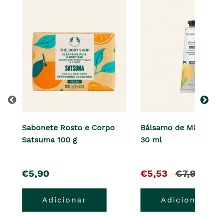
Sabonete Rosto e Corpo
Bálsamo de Mãos M
Satsuma 100 g
30 ml
pre�o
O
e
€5,90
€5,53
€7,90
pre�o
o
Adicionar
Adicionar
atual
pre�o