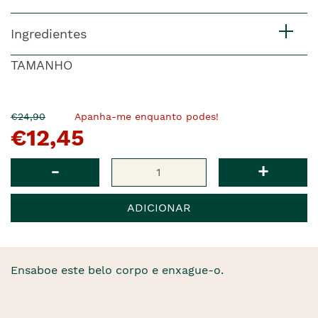
Ingredientes
TAMANHO
O
Agora
€24,90
Apanha-me enquanto podes!
€12,45
pre�o
�
anterior
era
Qtd
-
+
ADICIONAR
Ensaboe este belo corpo e enxague-o.