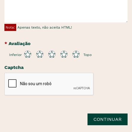
Nota:
Apenas texto, não aceita HTML!
Avaliação
Inferior
Topo
Captcha
CONTINUAR