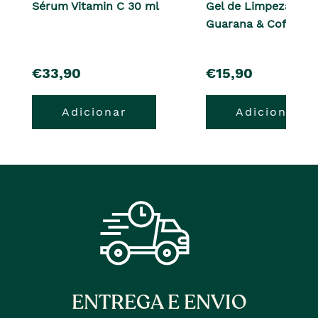
Sérum Vitamin C 30 ml
Gel de Limpeza Faci
Guarana & Coffee 1
pre�o
pre�o
€33,90
€15,90
Adicionar
Adicionar
ENTREGA E ENVIO