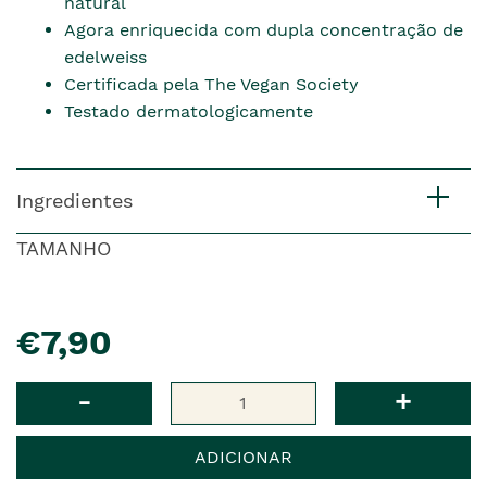
natural
Agora enriquecida com dupla concentração de
edelweiss
Certificada pela The Vegan Society
Testado dermatologicamente
Ingredientes
TAMANHO
pre�o
€7,90
Qtd
-
+
ADICIONAR