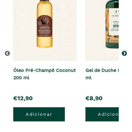
Óleo Pré-Champô Coconut
Gel de Duche Satsu
200 ml
ml
pre�o
pre�o
€12,90
€8,90
Adicionar
Adicionar