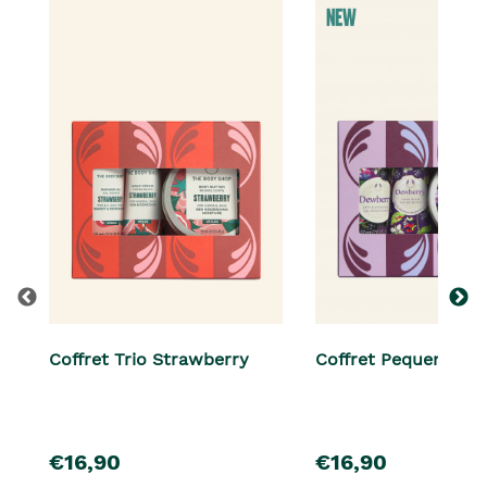
Coffret Trio Strawberry
Coffret Pequeno De
pre�o
pre�o
€16,90
€16,90