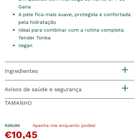
Gana
A pele fica mais suave, protegida e confortada
pela hidratação
Ideal para combinar com a rotina completa
Tender Tonka
Vegan
Ingredientes
Avisos de saúde e segurança
TAMANHO
O
Agora
€20,90
Apanha-me enquanto podes!
€10,45
pre�o
�
anterior