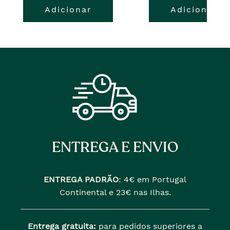
Adicionar
Adicionar
atual
pre�o
�
anterior
era
ENTREGA E ENVIO
ENTREGA PADRÃO
:
4€ em Portugal
Continental e 23€ nas Ilhas.
Entrega gratuita:
para pedidos superiores a