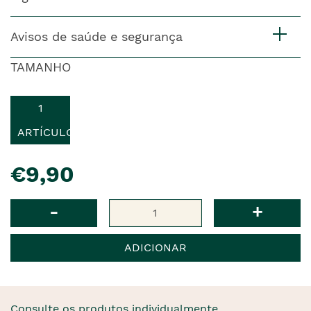
Avisos de saúde e segurança
TAMANHO
1
ARTÍCULO
pre�o
€9,90
Qtd
-
+
ADICIONAR
Consulte os produtos individualmente.