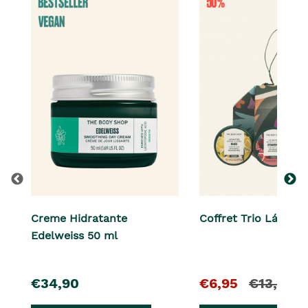
Creme Hidratante
Coffret Trio Lábios
Edelweiss 50 ml
pre�o
O
e
€34,90
€6,95
€13,90
pre�o
o