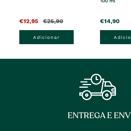
100 ml
O
e
pre�o
€12,95
€25,90
€14,90
pre�o
o
Adicionar
Adici
atual
pre�o
�
anterior
era
ENTREGA E ENV