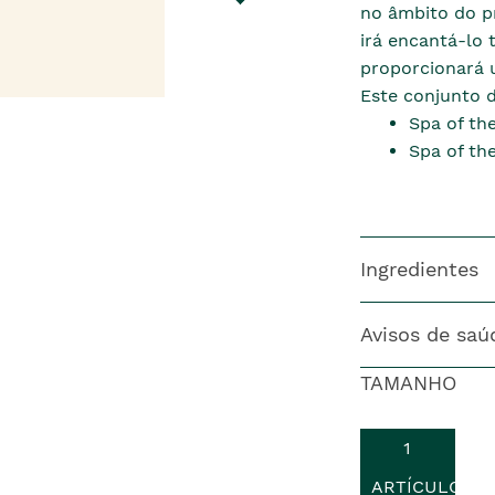
no âmbito do p
irá encantá-lo
proporcionará 
Este conjunto 
Spa of th
Spa of th
Ingredientes
Avisos de saú
TAMANHO
1
ARTÍCULO