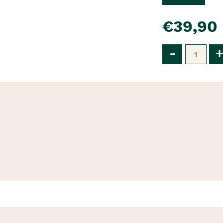
pre�o
€39,90
Qtd
-
+