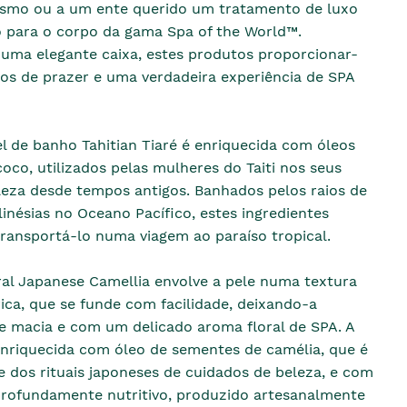
esmo ou a um ente querido um tratamento de luxo
 para o corpo da gama Spa of the World™.
uma elegante caixa, estes produtos proporcionar-
s de prazer e uma verdadeira experiência de SPA
l de banho Tahitian Tiaré é enriquecida com óleos
oco, utilizados pelas mulheres do Taiti nos seus
leza desde tempos antigos. Banhados pelos raios de
olinésias no Oceano Pacífico, estes ingredientes
transportá-lo numa viagem ao paraíso tropical.
al Japanese Camellia envolve a pele numa textura
ca, que se funde com facilidade, deixando-a
 macia e com um delicado aroma floral de SPA. A
enriquecida com óleo de sementes de camélia, que é
e dos rituais japoneses de cuidados de beleza, e com
 profundamente nutritivo, produzido artesanalmente