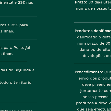
Prazo:
30 dias útei
inental e 23€ nas
numa de nossas lo
res a 35€ para
Produtos danifica
s Ilhas.
danificado o def
num prazo de 30 
is para Portugal
dano ou defeito 
 Ilhas.
devoluções ou
zadas de Segunda a
Procedimento
: Qu
envio dos produt
odo o território
deve preenche
juntamente com
nosso pessoal
produtos a devolve
que seja efectua