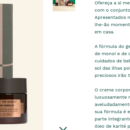
Ofereça a si m
com o conjunto
Apresentados n
lhe-ão momento
em casa.
A fórmula do ge
de monoi e de c
cuidados de be
sol das ilhas p
preciosos irão 
O creme corpor
luxuosamente ri
aveludadamente
sua fórmula é 
parte integrant
óleo de karité