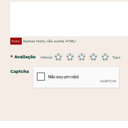
Nota:
Apenas texto, não aceita HTML!
Avaliação
Inferior
Topo
Captcha