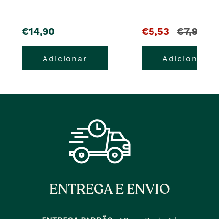
pre�o
O
e
€14,90
€5,53
€7,90
pre�o
o
Adicionar
Adicionar
atual
pre�o
�
anterior
era
ENTREGA E ENVIO