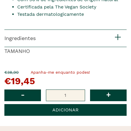
Certificada pela The Vegan Society
Testada dermatologicamente
Ingredientes
TAMANHO
O
Agora
€38,90
Apanha-me enquanto podes!
€19,45
pre�o
�
anterior
era
Qtd
-
+
ADICIONAR