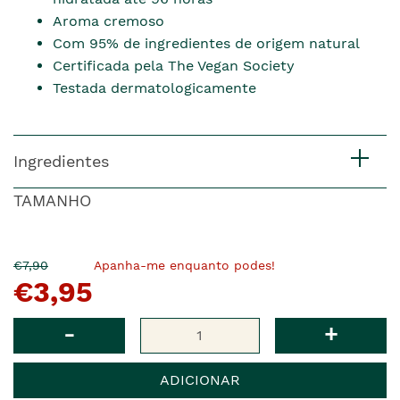
Aroma cremoso
Com 95% de ingredientes de origem natural
Certificada pela The Vegan Society
Testada dermatologicamente
Ingredientes
TAMANHO
O
Agora
€7,90
Apanha-me enquanto podes!
€3,95
pre�o
�
anterior
era
Qtd
-
+
ADICIONAR