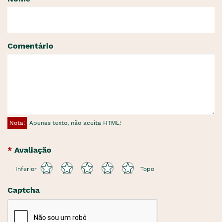
Comentário
Nota:
Apenas texto, não aceita HTML!
Avaliação
Inferior
Topo
Captcha