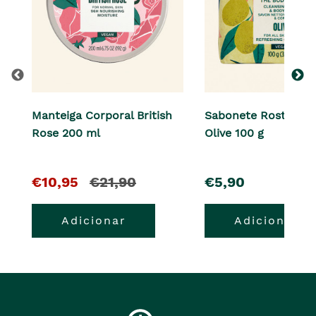
Manteiga Corporal British
Sabonete Rosto e C
Rose 200 ml
Olive 100 g
O
e
pre�o
€10,95
€21,90
€5,90
pre�o
o
Adicionar
Adicionar
atual
pre�o
�
anterior
era