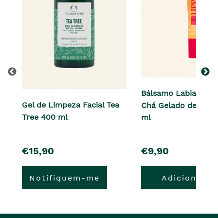
Bálsamo Labial Born
Gel de Limpeza Facial Tea
Chá Gelado de Pêss
Tree 400 ml
ml
pre�o
pre�o
€15,90
€9,90
Notifiquem-me
Adicionar