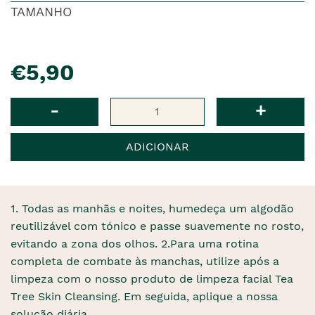
TAMANHO
pre�o
€5,90
Qtd
-
+
ADICIONAR
1. Todas as manhãs e noites, humedeça um algodão
reutilizável com tónico e passe suavemente no rosto,
evitando a zona dos olhos. 2.Para uma rotina
completa de combate às manchas, utilize após a
limpeza com o nosso produto de limpeza facial Tea
Tree Skin Cleansing. Em seguida, aplique a nossa
solução diária.