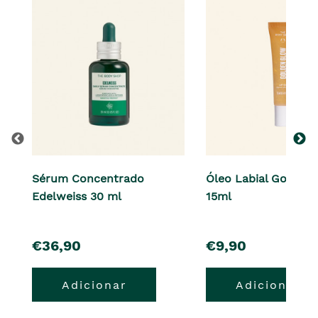
Sérum Concentrado
Óleo Labial Golden
Edelweiss 30 ml
15ml
pre�o
pre�o
€36,90
€9,90
Adicionar
Adicionar