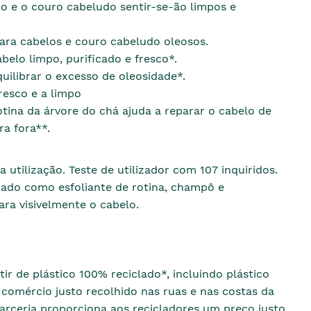
o e o couro cabeludo sentir-se-ão limpos e
para cabelos e couro cabeludo oleosos.
belo limpo, purificado e fresco*.
quilibrar o excesso de oleosidade*.
resco e a limpo
otina da árvore do chá ajuda a reparar o cabelo de
ra fora**.
a utilização. Teste de utilizador com 107 inquiridos.
zado como esfoliante de rotina, champô e
ra visivelmente o cabelo.
tir de plástico 100% reciclado*, incluindo plástico
comércio justo recolhido nas ruas e nas costas da
parceria proporciona aos recicladores um preço justo