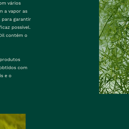
om vários
m a vapor as
 para garantir
icaz possível.
Oil contém o
 produtos
 obtidos com
s e o