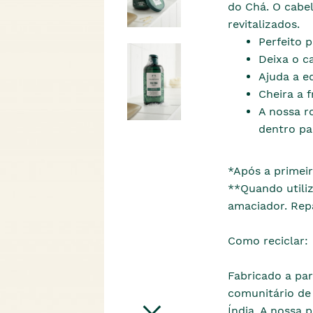
do Chá. O cabel
revitalizados.
Perfeito 
Deixa o ca
Ajuda a e
Cheira a f
A nossa r
dentro pa
*Após a primeir
**Quando utili
amaciador. Repa
Como reciclar:
Fabricado a par
comunitário de 
Índia. A nossa 