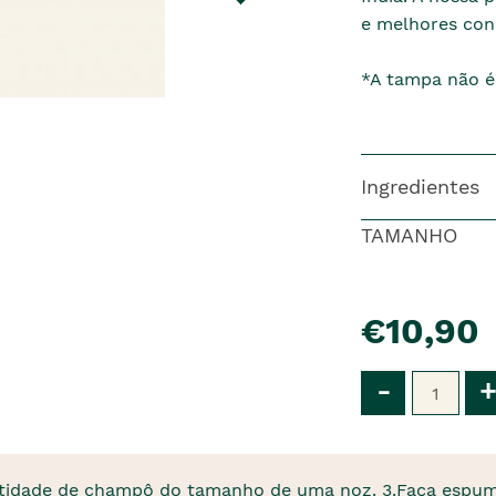
e melhores con
*A tampa não é 
Ingredientes
TAMANHO
pre�o
€10,90
Qtd
-
+
idade de champô do tamanho de uma noz. 3.Faça espuma 