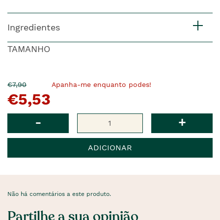
Ingredientes
TAMANHO
O
Agora
€7,90
Apanha-me enquanto podes!
€5,53
pre�o
�
anterior
era
Qtd
-
+
ADICIONAR
Não há comentários a este produto.
Partilhe a sua opinião