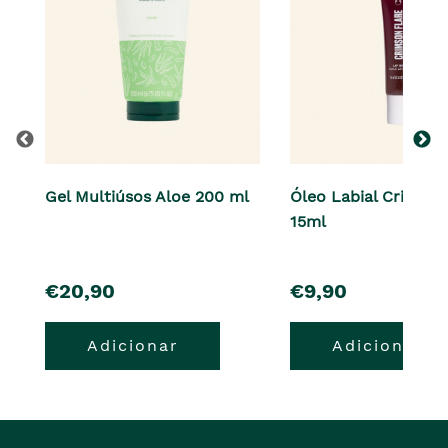
Gel Multiúsos Aloe 200 ml
Óleo Labial Crimson
15ml
pre�o
pre�o
€20,90
€9,90
Adicionar
Adicionar