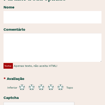
Nome
Comentário
Nota:
Apenas texto, não aceita HTML!
Avaliação
Inferior
Topo
Captcha