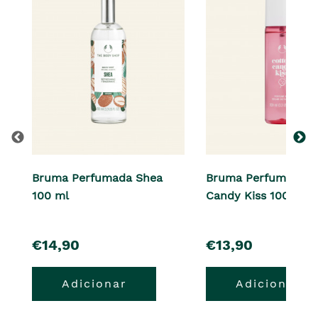
Bruma Perfumada Shea
Bruma Perfumada C
100 ml
Candy Kiss 100 ml
pre�o
pre�o
€14,90
€13,90
Adicionar
Adicionar