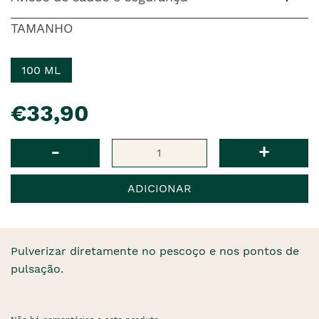
TAMANHO
100 ML
pre�o
€33,90
Qtd
-
+
ADICIONAR
Pulverizar diretamente no pescoço e nos pontos de
pulsação.