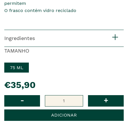
permitem
O frasco contém vidro reciclado
Ingredientes
TAMANHO
75 ML
pre�o
€35,90
Qtd
-
+
ADICIONAR