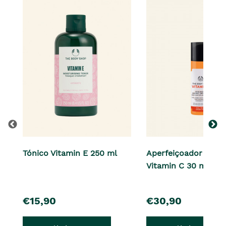
Tónico Vitamin E 250 ml
Aperfeiçoador de Pe
Vitamin C 30 ml
pre�o
pre�o
€15,90
€30,90